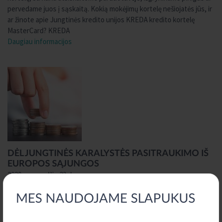
pervedame juos į sąskaitą. Kokią mokėjimų kortelę nešiojatės jūs, ir
ar žinote apie Jungtinės kredito unijos KREDA kredito kortelę
MasterCard? KREDA
Daugiau informacijos
DĖL JUNGTINĖS KARALYSTĖS PASITRAUKIMO IŠ
EUROPOS SĄJUNGOS
2020 m. gruodžio 23 d.
Gerb. Šilalės kredito unijos nariai, 2020 m. gruodžio 31 d., pasibaigus
MES NAUDOJAME SLAPUKUS
pereinamajam Jungtinės Karalystės (JK) pasitraukimo iš Europos
Sąjungos (ES) laikotarpiui, keičiasi reikalavimai, taikomi mokėjimo