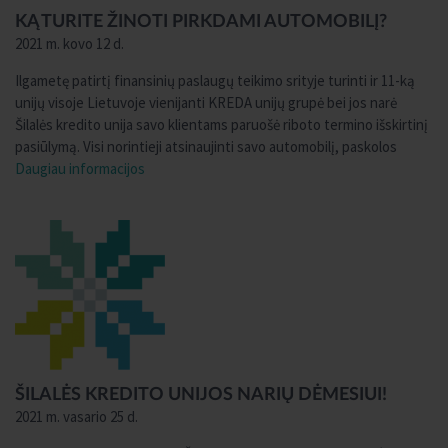
KĄ TURITE ŽINOTI PIRKDAMI AUTOMOBILĮ?
2021 m. kovo 12 d.
Ilgametę patirtį finansinių paslaugų teikimo srityje turinti ir 11-ką
unijų visoje Lietuvoje vienijanti KREDA unijų grupė bei jos narė
Šilalės kredito unija savo klientams paruošė riboto termino išskirtinį
pasiūlymą. Visi norintieji atsinaujinti savo automobilį, paskolos
Daugiau informacijos
ŠILALĖS KREDITO UNIJOS NARIŲ DĖMESIUI!
2021 m. vasario 25 d.