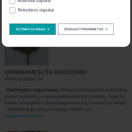
Analitiniai slapukai
Daugiau informacijos
Rinkodaros slapukai
SUTINKU SU VISAIS
IŠSAUGOTI PASIRINKTUS
SVEIKINAME SU ŠV. KALĖDOMIS!
2020 m. gruodžio 23 d.
Mieli kredito unijos nariai,
Kiekvieni metai ateidami atneša daug
planų ir sumanymų, o išeidami palieka išmintį ir patyrimą... Tegul Šv.
Kalėdos būna vilties ir tikro džiaugsmo šventė, o ateinantys Naujieji
– pilni reikšmingų darbų ir atradimų. Linkime, kad
Daugiau informacijos