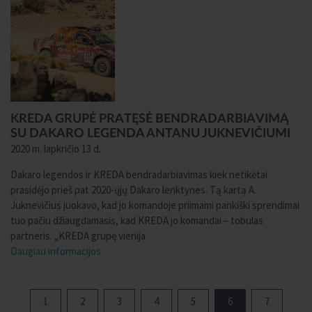
KREDA GRUPĖ PRATĘSĖ BENDRADARBIAVIMĄ
SU DAKARO LEGENDA ANTANU JUKNEVIČIUMI
2020 m. lapkričio 13 d.
Dakaro legendos ir KREDA bendradarbiavimas kiek netikėtai
prasidėjo prieš pat 2020-ųjų Dakaro lenktynes. Tą kartą A.
Juknevičius juokavo, kad jo komandoje priimami pankiški sprendimai
tuo pačiu džiaugdamasis, kad KREDA jo komandai – tobulas
partneris. „KREDA grupę vienija
Daugiau informacijos
1
2
3
4
5
6
7