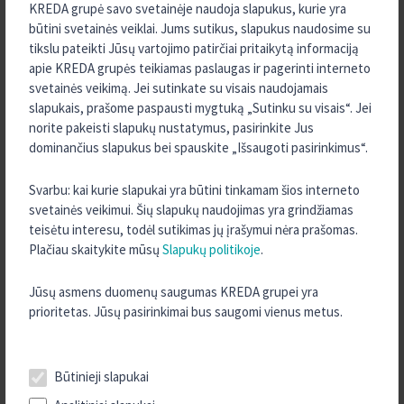
nurodymams, kai mokėjimai vykdomi tarp ES ir JK. Nuo 2021 m.
KREDA grupė savo svetainėje naudoja slapukus, kurie yra
sausio 1
būtini svetainės veiklai. Jums sutikus, slapukus naudosime su
Daugiau informacijos
tikslu pateikti Jūsų vartojimo patirčiai pritaikytą informaciją
apie KREDA grupės teikiamas paslaugas ir pagerinti interneto
svetainės veikimą. Jei sutinkate su visais naudojamais
slapukais, prašome paspausti mygtuką „Sutinku su visais“. Jei
norite pakeisti slapukų nustatymus, pasirinkite Jus
dominančius slapukus bei spauskite „Išsaugoti pasirinkimus“.
Svarbu: kai kurie slapukai yra būtini tinkamam šios interneto
svetainės veikimui. Šių slapukų naudojimas yra grindžiamas
teisėtu interesu, todėl sutikimas jų įrašymui nėra prašomas.
Plačiau skaitykite mūsų
Slapukų politikoje
.
DĖL BANKINIŲ MOKĖJIMŲ VYKDYMO
ŠVENTINIU LAIKOTARPIU
2020 m. gruodžio 23 d.
Jūsų asmens duomenų saugumas KREDA grupei yra
prioritetas. Jūsų pasirinkimai bus saugomi vienus metus.
Gerb. Šilalės kredito unijos nariai, norime priminti, kad pateikti
paprasti mokėjimai - jei gavėjo sąskaita ne Jungtinėje centrinėje
kredito unijoje - per šventes bus vykdomi artimiausią darbo dieną.
Būtinieji slapukai
Gruodžio 24 – 27 dienų pavedimai bus atlikti gruodžio 28-ąją.
Mokėjimai,