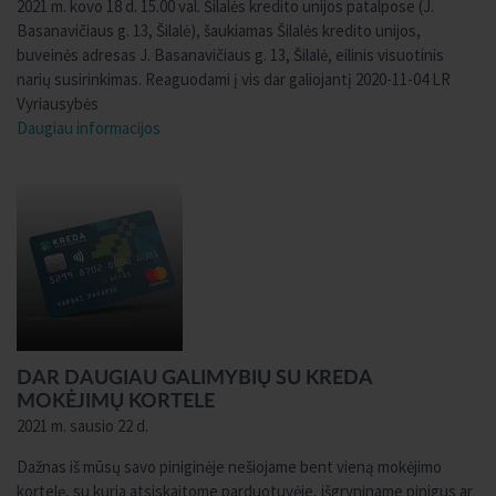
2021 m. kovo 18 d. 15.00 val. Šilalės kredito unijos patalpose (J.
Basanavičiaus g. 13, Šilalė), šaukiamas Šilalės kredito unijos,
buveinės adresas J. Basanavičiaus g. 13, Šilalė, eilinis visuotinis
narių susirinkimas. Reaguodami į vis dar galiojantį 2020-11-04 LR
Vyriausybės
Daugiau informacijos
DAR DAUGIAU GALIMYBIŲ SU KREDA
MOKĖJIMŲ KORTELE
2021 m. sausio 22 d.
Dažnas iš mūsų savo piniginėje nešiojame bent vieną mokėjimo
kortelę, su kuria atsiskaitome parduotuvėje, išgryniname pinigus ar