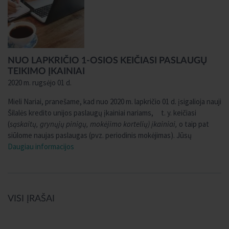
NUO LAPKRIČIO 1-OSIOS KEIČIASI PASLAUGŲ
TEIKIMO ĮKAINIAI
2020 m. rugsėjo 01 d.
Mieli Nariai, pranešame, kad nuo 2020 m. lapkričio 01 d. įsigalioja nauji
Šilalės kredito unijos paslaugų įkainiai nariams, t. y. keičiasi
(
sąskaitų, grynųjų pinigų, mokėjimo kortelių) įkainiai,
o taip pat
siūlome naujas paslaugas (pvz. periodinis mokėjimas). Jūsų
Daugiau informacijos
VISI ĮRAŠAI