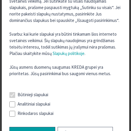
svetainės veikimą. Jei sutinkate su visais naudojamais
2024 m. Spalis
slapukais, prašome paspausti mygtuką „Sutinku su visais“. Jei
2024 m. Rugsėjis
norite pakeisti slapukų nustatymus, pasirinkite Jus
2024 m. Rugpjūtis
dominančius slapukus bei spauskite „Išsaugoti pasirinkimus“.
2024 m. Birželis
Svarbu: kai kurie slapukai yra būtini tinkamam šios interneto
2024 m. Gegužė
svetainės veikimui. Šių slapukų naudojimas yra grindžiamas
2023 m. Gruodis
teisėtu interesu, todėl sutikimas jų įrašymui nėra prašomas.
Plačiau skaitykite mūsų
Slapukų politikoje
.
2023 m. Spalis
2023 m. Rugpjūtis
Jūsų asmens duomenų saugumas KREDA grupei yra
2023 m. Balandis
prioritetas. Jūsų pasirinkimai bus saugomi vienus metus.
2023 m. Vasaris
2022 m. Lapkritis
Būtinieji slapukai
2022 m. Spalis
Analitiniai slapukai
2022 m. Rugpjūtis
Rinkodaros slapukai
2022 m. Gegužė
2022 m. Sausis