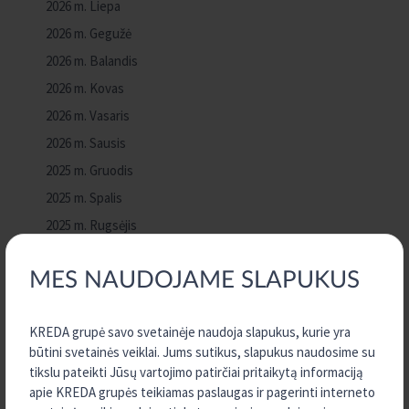
2026 m. Liepa
2026 m. Gegužė
2026 m. Balandis
2026 m. Kovas
2026 m. Vasaris
2026 m. Sausis
2025 m. Gruodis
2025 m. Spalis
2025 m. Rugsėjis
2025 m. Birželis
MES NAUDOJAME SLAPUKUS
2025 m. Gegužė
2025 m. Kovas
KREDA grupė savo svetainėje naudoja slapukus, kurie yra
2025 m. Vasaris
būtini svetainės veiklai. Jums sutikus, slapukus naudosime su
2025 m. Sausis
tikslu pateikti Jūsų vartojimo patirčiai pritaikytą informaciją
2024 m. Gruodis
apie KREDA grupės teikiamas paslaugas ir pagerinti interneto