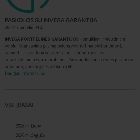
PASKOLOS SU INVEGA GARANTIJA
2024 m. birželio 04 d.
INVEGA PORTFELINĖS GARANTIJOS
– smulkiam ir vidutiniam
verslui finansavimo gavimą palengvinanti finansinė priemonė,
kuomet jis susiduria su kredito unijai nepatrauklaus ar
nepakankamo užstato problema. Pasinaudoję portfelinės garantijos
priemone, verslai galės užtikrinti 80
Daugiau informacijos
VISI ĮRAŠAI
2026 m. Liepa
2026 m. Gegužė