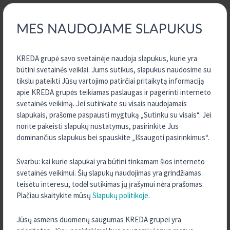
2026 m. Balandis
2026 m. Kovas
MES NAUDOJAME SLAPUKUS
2026 m. Vasaris
2026 m. Sausis
KREDA grupė savo svetainėje naudoja slapukus, kurie yra
2025 m. Gruodis
būtini svetainės veiklai. Jums sutikus, slapukus naudosime su
tikslu pateikti Jūsų vartojimo patirčiai pritaikytą informaciją
2025 m. Spalis
apie KREDA grupės teikiamas paslaugas ir pagerinti interneto
2025 m. Rugsėjis
svetainės veikimą. Jei sutinkate su visais naudojamais
slapukais, prašome paspausti mygtuką „Sutinku su visais“. Jei
2025 m. Birželis
norite pakeisti slapukų nustatymus, pasirinkite Jus
2025 m. Gegužė
dominančius slapukus bei spauskite „Išsaugoti pasirinkimus“.
2025 m. Kovas
Svarbu: kai kurie slapukai yra būtini tinkamam šios interneto
2025 m. Vasaris
svetainės veikimui. Šių slapukų naudojimas yra grindžiamas
2025 m. Sausis
teisėtu interesu, todėl sutikimas jų įrašymui nėra prašomas.
2024 m. Gruodis
Plačiau skaitykite mūsų
Slapukų politikoje
.
2024 m. Spalis
Jūsų asmens duomenų saugumas KREDA grupei yra
2024 m. Rugsėjis