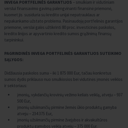
INVEGA PORTFELINĖS GARANTIJOS
– smulkiam ir vidutiniam
verslui finansavimo gavimą palengvinanti finansinė priemonė,
kuomet jis susiduria su kredito unijai nepatrauklaus ar
nepakankamo užstato problema. Pasinaudoję portfelinės garantijos
priemone, verslai galės užtikrinti 80 proc. investicinės paskolos,
kredito linijos ar apyvartinio kredito sumos grąžinimą finansų
tarpininkui.
PAGRINDINĖS INVEGA PORTFELINĖS GARANTIJOS SUTEIKIMO
SĄLYGOS:
Didžiausia paskolos suma – iki 1 875 000 Eur, tačiau konkretus
sumos dydis priklauso nuo smulkiosios bei vidutinės įmonės veiklos
ir sektoriaus:
įmonių, vykdančių krovinių vežimo keliais veiklą, atveju – 937
500 Eur,
įmonių užsiimančių pirmine žemės ūkio produktų gamyba
atveju – 234 375 Eur,
įmonių užsiimančių pirmine žvejybos ir akvakultūros
produktų gamybos veikla atveju – 375 000 Eur.