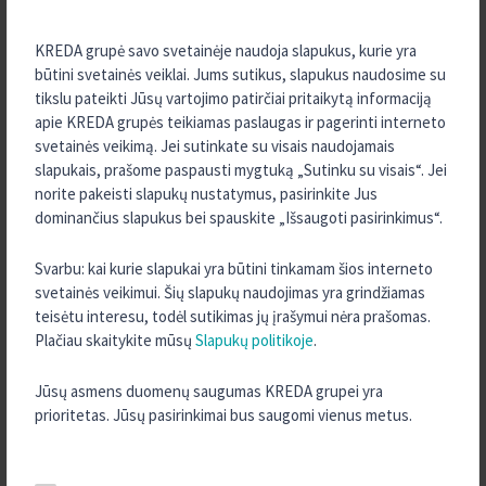
2025 m. Spalis
KREDA grupė savo svetainėje naudoja slapukus, kurie yra
2025 m. Rugsėjis
būtini svetainės veiklai. Jums sutikus, slapukus naudosime su
2025 m. Birželis
tikslu pateikti Jūsų vartojimo patirčiai pritaikytą informaciją
apie KREDA grupės teikiamas paslaugas ir pagerinti interneto
2025 m. Gegužė
svetainės veikimą. Jei sutinkate su visais naudojamais
2025 m. Kovas
slapukais, prašome paspausti mygtuką „Sutinku su visais“. Jei
norite pakeisti slapukų nustatymus, pasirinkite Jus
2025 m. Vasaris
dominančius slapukus bei spauskite „Išsaugoti pasirinkimus“.
2025 m. Sausis
2024 m. Gruodis
Svarbu: kai kurie slapukai yra būtini tinkamam šios interneto
svetainės veikimui. Šių slapukų naudojimas yra grindžiamas
2024 m. Spalis
teisėtu interesu, todėl sutikimas jų įrašymui nėra prašomas.
2024 m. Rugsėjis
Plačiau skaitykite mūsų
Slapukų politikoje
.
2024 m. Rugpjūtis
2024 m. Birželis
Jūsų asmens duomenų saugumas KREDA grupei yra
prioritetas. Jūsų pasirinkimai bus saugomi vienus metus.
2024 m. Gegužė
2023 m. Gruodis