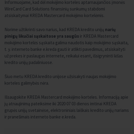
Informuojame, kad dėl mokėjimo korteles aptarnaujančios įmonės
WireCard Card Solutions finansinių sunkumų stabdomi
atsiskaitymai KREDA Mastercard mokėjimo kortelėmis.
Norime užtikrinti savo narius, kad KREDA kredito unijų
narių
pinigų likučiai sąskaitose yra saugūs
ir KREDA Mastercard
mokėjimo kortelės sąskaita galima naudotis kaip mokėjimo sąskaita,
t. y. interneto banke e.kreda gauti ir atlikti pavedimus, atsiskaityti
už prekes ir paslaugas internete, reikalui esant, išsigryninti lėšas
kredito unijų padaliniuose.
Šiuo metu KREDA kredito unijose užsisakyti naujas mokėjimo
korteles galimybės nėra.
Išsaugokite KREDA Mastercard mokėjimo korteles. Informaciją apie
jų atnaujinimą pateiksime iki 2020 07 03 dienos imtinai KREDA
grupės unijų svetainėse, elektroniniais laiškais kredito unijų nariams
ir pranešimais interneto banke e.kreda.