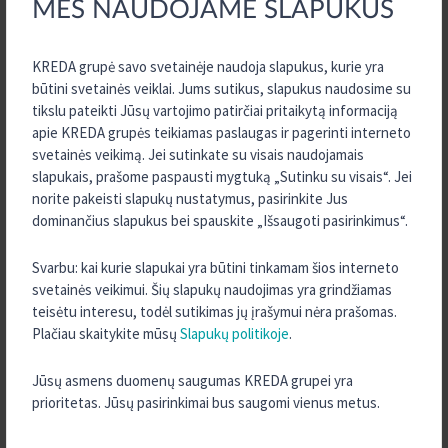
MES NAUDOJAME SLAPUKUS
2026 m. Sausis
2025 m. Gruodis
KREDA grupė savo svetainėje naudoja slapukus, kurie yra
2025 m. Spalis
būtini svetainės veiklai. Jums sutikus, slapukus naudosime su
2025 m. Rugsėjis
tikslu pateikti Jūsų vartojimo patirčiai pritaikytą informaciją
2025 m. Birželis
apie KREDA grupės teikiamas paslaugas ir pagerinti interneto
svetainės veikimą. Jei sutinkate su visais naudojamais
2025 m. Gegužė
slapukais, prašome paspausti mygtuką „Sutinku su visais“. Jei
2025 m. Kovas
norite pakeisti slapukų nustatymus, pasirinkite Jus
2025 m. Vasaris
dominančius slapukus bei spauskite „Išsaugoti pasirinkimus“.
2025 m. Sausis
Svarbu: kai kurie slapukai yra būtini tinkamam šios interneto
2024 m. Gruodis
svetainės veikimui. Šių slapukų naudojimas yra grindžiamas
2024 m. Spalis
teisėtu interesu, todėl sutikimas jų įrašymui nėra prašomas.
Plačiau skaitykite mūsų
Slapukų politikoje
.
2024 m. Rugsėjis
2024 m. Rugpjūtis
Jūsų asmens duomenų saugumas KREDA grupei yra
2024 m. Birželis
prioritetas. Jūsų pasirinkimai bus saugomi vienus metus.
2024 m. Gegužė