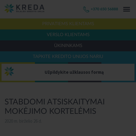
+370 650 56888
PRIVATIEMS KLIENTAMS
VERSLO KLIENTAMS
ŪKININKAMS
TAPKITE KREDITO UNIJOS NARIU
Užpildykite užklausos formą
STABDOMI ATSISKAITYMAI
MOKĖJIMO KORTELĖMIS
2020 m. birželio 26 d.