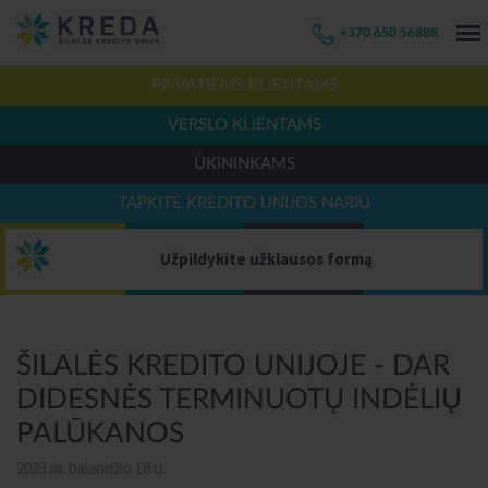
+370 650 56888
PRIVATIEMS KLIENTAMS
VERSLO KLIENTAMS
ŪKININKAMS
TAPKITE KREDITO UNIJOS NARIU
Užpildykite užklausos formą
ŠILALĖS KREDITO UNIJOJE - DAR
DIDESNĖS TERMINUOTŲ INDĖLIŲ
PALŪKANOS
2023 m. balandžio 18 d.