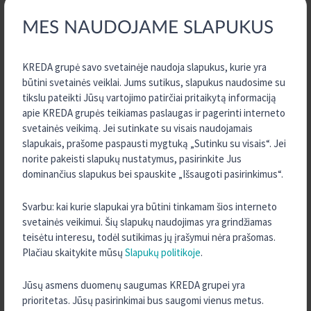
2026 m. Kovas
MES NAUDOJAME SLAPUKUS
2026 m. Vasaris
2026 m. Sausis
KREDA grupė savo svetainėje naudoja slapukus, kurie yra
2025 m. Gruodis
būtini svetainės veiklai. Jums sutikus, slapukus naudosime su
2025 m. Spalis
tikslu pateikti Jūsų vartojimo patirčiai pritaikytą informaciją
2025 m. Rugsėjis
apie KREDA grupės teikiamas paslaugas ir pagerinti interneto
svetainės veikimą. Jei sutinkate su visais naudojamais
2025 m. Birželis
slapukais, prašome paspausti mygtuką „Sutinku su visais“. Jei
2025 m. Gegužė
norite pakeisti slapukų nustatymus, pasirinkite Jus
2025 m. Kovas
dominančius slapukus bei spauskite „Išsaugoti pasirinkimus“.
2025 m. Vasaris
Svarbu: kai kurie slapukai yra būtini tinkamam šios interneto
2025 m. Sausis
svetainės veikimui. Šių slapukų naudojimas yra grindžiamas
2024 m. Gruodis
teisėtu interesu, todėl sutikimas jų įrašymui nėra prašomas.
Plačiau skaitykite mūsų
Slapukų politikoje
.
2024 m. Spalis
2024 m. Rugsėjis
Jūsų asmens duomenų saugumas KREDA grupei yra
2024 m. Rugpjūtis
prioritetas. Jūsų pasirinkimai bus saugomi vienus metus.