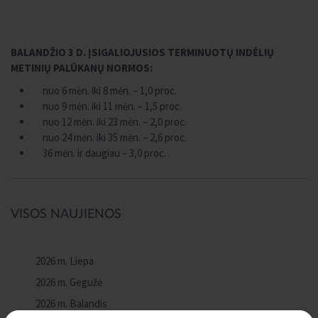
BALANDŽIO 3 D. ĮSIGALIOJUSIOS TERMINUOTŲ INDĖLIŲ
METINIŲ PALŪKANŲ NORMOS:
nuo 6 mėn. iki 8 mėn. – 1,0 proc.
nuo 9 mėn. iki 11 mėn. – 1,5 proc.
nuo 12 mėn. iki 23 mėn. – 2,0 proc.
nuo 24 mėn. iki 35 mėn. – 2,6 proc.
36 mėn. ir daugiau – 3,0 proc.
VISOS NAUJIENOS
2026 m. Liepa
2026 m. Gegužė
2026 m. Balandis