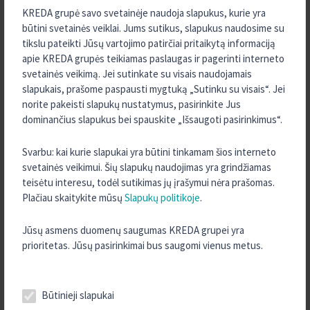
paskolų palūkanų rūšis – fiksuotas ar kintamąsias.
KREDA grupė savo svetainėje naudoja slapukus, kurie yra
būtini svetainės veiklai. Jums sutikus, slapukus naudosime su
tikslu pateikti Jūsų vartojimo patirčiai pritaikytą informaciją
Teikiamos visos finansinės paslaugos
apie KREDA grupės teikiamas paslaugas ir pagerinti interneto
svetainės veikimą. Jei sutinkate su visais naudojamais
Kaip parodė praėjusių metų pabaigoje atlikto „Kreda“ grupės
slapukais, prašome paspausti mygtuką „Sutinku su visais“. Jei
žinomumo tyrimas, net 65 proc. respondentų, kurie nebuvo
norite pakeisti slapukų nustatymus, pasirinkite Jus
naudojęsi kredito unijos paslaugomis, svarstytų tą daryti.
dominančius slapukus bei spauskite „Išsaugoti pasirinkimus“.
Pagrindiniai jų įvardyti motyvai rinktis „Kreda“ grupės kredito unijas
– lanksčios paskolų sąlygos ir kokybiškas klientų aptarnavimas.
Svarbu: kai kurie slapukai yra būtini tinkamam šios interneto
Teigiamai įvertintas ir „Kreda“ grupės kredito unijų požiūris į klientą
svetainės veikimui. Šių slapukų naudojimas yra grindžiamas
bei kompetentingi darbuotojai.
teisėtu interesu, todėl sutikimas jų įrašymui nėra prašomas.
Plačiau skaitykite mūsų
Slapukų politikoje
.
Nors neretai kredito unijos siejamos tik su kreditavimo paslauga –
kreditais verslui ar žemės ūkiui, iš tiesų, gyventojams ir verslui jos
Jūsų asmens duomenų saugumas KREDA grupei yra
tampa vis patrauklesne alternatyva komerciniams bankams arba
prioritetas. Jūsų pasirinkimai bus saugomi vienus metus.
būna pasirenkamos kaip antroji finansų įstaiga, kuri pasitelkiama
tiek tvarkant kasdienius finansinius reikalus, tiek investuojant
sukauptas lėšas ar skolinantis būstui.
Būtinieji slapukai