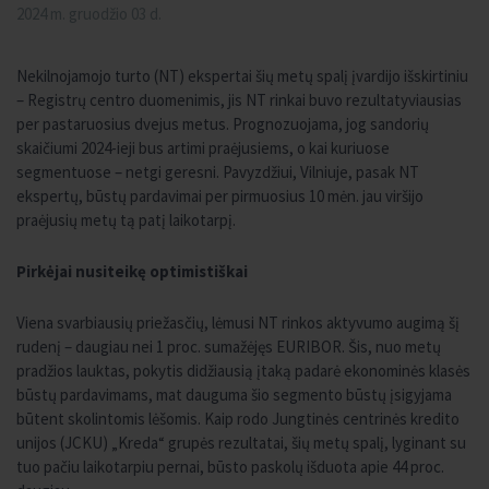
2024 m. gruodžio 03 d.
Nekilnojamojo turto (NT) ekspertai šių metų spalį įvardijo išskirtiniu
– Registrų centro duomenimis, jis NT rinkai buvo rezultatyviausias
per pastaruosius dvejus metus. Prognozuojama, jog sandorių
skaičiumi 2024-ieji bus artimi praėjusiems, o kai kuriuose
segmentuose – netgi geresni. Pavyzdžiui, Vilniuje, pasak NT
ekspertų, būstų pardavimai per pirmuosius 10 mėn. jau viršijo
praėjusių metų tą patį laikotarpį.
Pirkėjai nusiteikę optimistiškai
Viena svarbiausių priežasčių, lėmusi NT rinkos aktyvumo augimą šį
rudenį – daugiau nei 1 proc. sumažėjęs EURIBOR. Šis, nuo metų
pradžios lauktas, pokytis didžiausią įtaką padarė ekonominės klasės
būstų pardavimams, mat dauguma šio segmento būstų įsigyjama
būtent skolintomis lėšomis. Kaip rodo ​​Jungtinės centrinės kredito
unijos (JCKU) „Kreda“ grupės rezultatai, šių metų spalį, lyginant su
tuo pačiu laikotarpiu pernai, būsto paskolų išduota apie 44 proc.