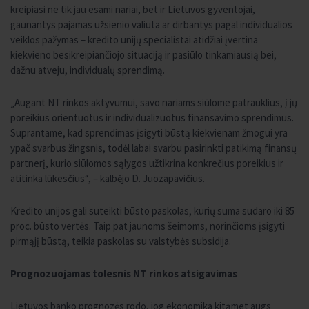
kreipiasi ne tik jau esami nariai, bet ir Lietuvos gyventojai,
gaunantys pajamas užsienio valiuta ar dirbantys pagal individualios
veiklos pažymas – kredito unijų specialistai atidžiai įvertina
kiekvieno besikreipiančiojo situaciją ir pasiūlo tinkamiausią bei,
dažnu atveju, individualų sprendimą.
„Augant NT rinkos aktyvumui, savo nariams siūlome patrauklius, į jų
poreikius orientuotus ir individualizuotus finansavimo sprendimus.
Suprantame, kad sprendimas įsigyti būstą kiekvienam žmogui yra
ypač svarbus žingsnis, todėl labai svarbu pasirinkti patikimą finansų
partnerį, kurio siūlomos sąlygos užtikrina konkrečius poreikius ir
atitinka lūkesčius“, – kalbėjo D. Juozapavičius.
Kredito unijos gali suteikti būsto paskolas, kurių suma sudaro iki 85
proc. būsto vertės. Taip pat jaunoms šeimoms, norinčioms įsigyti
pirmąjį būstą, teikia paskolas su valstybės subsidija.
Prognozuojamas tolesnis NT rinkos atsigavimas
Lietuvos banko prognozės rodo, jog ekonomika kitąmet augs