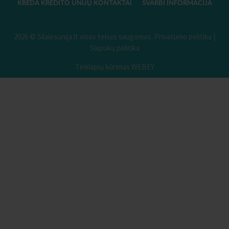
KREDA KREDITO UNIJŲ KONTAKTAI
SVARBI INFORMACIJA
2026 © Silalesunija.lt visos teisės saugomos.
Privatumo politika
|
Slapukų politika
Tinklapių kūrimas WEBEY