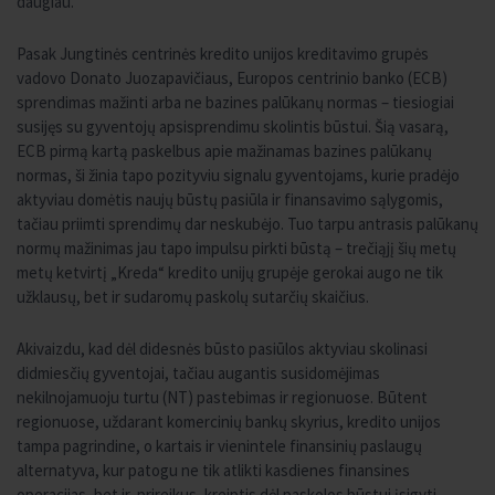
daugiau.
Pasak Jungtinės centrinės kredito unijos kreditavimo grupės
vadovo Donato Juozapavičiaus, Europos centrinio banko (ECB)
sprendimas mažinti arba ne bazines palūkanų normas – tiesiogiai
susijęs su gyventojų apsisprendimu skolintis būstui. Šią vasarą,
ECB pirmą kartą paskelbus apie mažinamas bazines palūkanų
normas, ši žinia tapo pozityviu signalu gyventojams, kurie pradėjo
aktyviau domėtis naujų būstų pasiūla ir finansavimo sąlygomis,
tačiau priimti sprendimų dar neskubėjo. Tuo tarpu antrasis palūkanų
normų mažinimas jau tapo impulsu pirkti būstą – trečiąjį šių metų
metų ketvirtį „Kreda“ kredito unijų grupėje gerokai augo ne tik
užklausų, bet ir sudaromų paskolų sutarčių skaičius.
Akivaizdu, kad dėl didesnės būsto pasiūlos aktyviau skolinasi
didmiesčių gyventojai, tačiau augantis susidomėjimas
nekilnojamuoju turtu (NT) pastebimas ir regionuose. Būtent
regionuose, uždarant komercinių bankų skyrius, kredito unijos
tampa pagrindine, o kartais ir vienintele finansinių paslaugų
alternatyva, kur patogu ne tik atlikti kasdienes finansines
operacijas, bet ir, prireikus, kreiptis dėl paskolos būstui įsigyti.