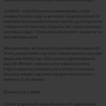
„EURIBOR – svarbi būsto paskolų sudedamoji dalis, todėl jo
mažėjimas tiesiogiai susijęs su geresnėmis sąlygomis pasiskolinti ir
mažesnėmis būsto paskolos įmokomis. Natūralu, jog trečiąjį ketvirtį
stebėjome ne tik būsto rinkos atsigavimą, bet ir greičiau priimamus
sprendimus jį įsigyti – būsto paskolų išduota 6 proc. daugiau nei tuo
pačiu laikotarpiu pernai.
Mūsų duomenimis, aktyviausiai būstui šiuo laikotarpiu skolinosi 20–
30 metų amžiaus kredito unijų nariai, o vidutinė paskolos suma siekė
daugiau kaip 60 tūkst. eurų. Būsto paskolų segmente labiausiai
augo 250–400 tūkst. ir didesnes sumas viršijančios paskolos.
Prognozuojama, kad paskutinį šių metų ketvirtį būsto paskolų
aktyvumas nemažės, taigi, metus užbaigsime tikrai pozityviai“, –
komentavo D. Juozapavičius.
Į „Kreda“ grupės kredito unijas dėl paskolos NT įsigijimui dažnai