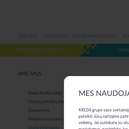
APIE MUS
NAUJIENOS
SVARBI INFORMACIJA
SK
PRIVATIEMS KLIENTAMS
VERS
APIE MUS
MES NAUDOJ
Šilalės kredito unija
Paskolų ir indėlių skaičiuoklės
KREDA grupė savo svetainėje 
Dokumentai
pateikti Jūsų vartojimo pati
Dokumentų formos
veikimą. Jei sutinkate su vi
Svarbi informacija
nustatymus, pasirinkite Jus