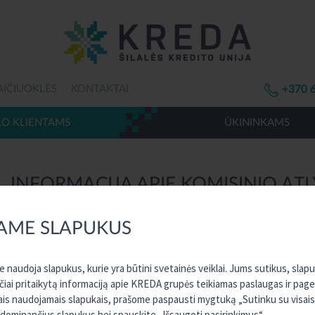
AIČIUOKLĖS
KONTAKTAI
+370 
LO KLIENTAMS
ŪKININKAMS
INFORMACIJA APIE KOMISINIO AT
2020 m. kovo 30 d.
AME SLAPUKUS
Vykdydami LR Mokėjimo įstatymo 62 str. reikalavimus, informuojame, ka
metus. Komisiniu atlyginimu vadinami mokesčiai, kuriuos Unija taiko už
naudoja slapukus, kurie yra būtini svetainės veiklai. Jums sutikus, slap
atlyginimo ataskaitoje nurodyta, kiek pagal Unijoje taikomus į
rčiai pritaikytą informaciją apie KREDA grupės teikiamas paslaugas ir page
mokesčių už paslaugų naudojimąsi 2019 metais.
sais naudojamais slapukais, prašome paspausti mygtuką „Sutinku su visais“
 dominančius slapukus bei spauskite „Išsaugoti pasirinkimus“.