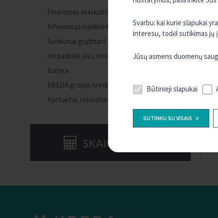
Finansinės ataskaitos
Svarbu: kai kurie slapukai y
Informacija indėlininkui apie indėlių draudimą
interesu, todėl sutikimas jų
Sunkumai grąžinant paskolą
Jei pažeidė jūsų teises
Jūsų asmens duomenų saugum
Karjera
KREDA grupės kredito unijos
Būtinieji slapukai
Kontaktai, rekvizitai
SUTINKU SU VISAIS
SKAIČIUOKLĖS