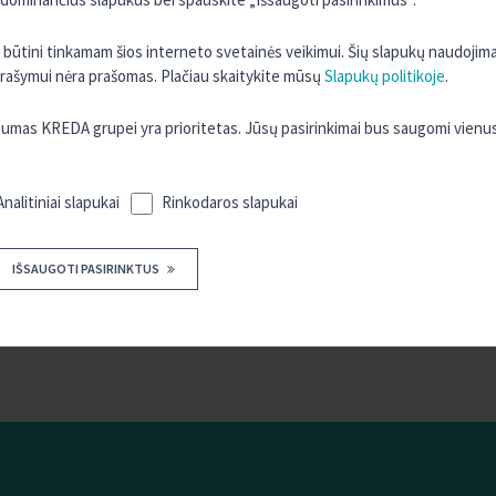
Atkreipiame dėmesį, jog Komisinio atlyginimo ataskaita yra suformuojam
ir yra nemokama. Ataskaita(-os) už praėjusius kalendorinius metus yra 
ra būtini tinkamam šios interneto svetainės veikimui. Šių slapukų naudojim
Nutraukus Sąskaitos sutartį, Komisinio atlyginimo ataskaita pateikiam
 įrašymui nėra prašomas. Plačiau skaitykite mūsų
Slapukų politikoje
.
sutarties nutraukimo dienos.
as KREDA grupei yra prioritetas. Jūsų pasirinkimai bus saugomi vienu
Dėl informacijos, kaip Unijos nariai/klientai gali gauti Komisinio atlygi
56888
arba el. paštu
silale@kreda.lt
.
Analitiniai slapukai
Rinkodaros slapukai
IŠSAUGOTI PASIRINKTUS