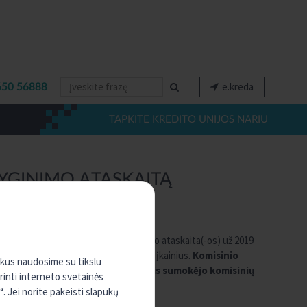
e.kreda
650 56888
TAPKITE KREDITO UNIJOS NARIU
LYGINIMO ATASKAITĄ
d parengta(-os) Komisinio atlyginimo ataskaita(-os) už 2019
 teikiamas paslaugas, pagal paslaugų įkainius.
Komisinio
ukus naudosime su tikslu
kainius, nariai/klientai 2019 metais sumokėjo komisinių
rinti interneto svetainės
. Jei norite pakeisti slapukų