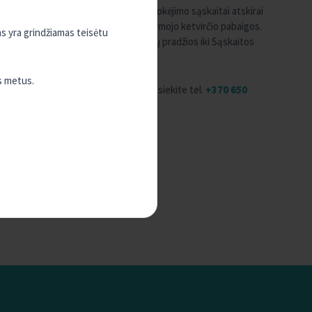
a kiekvienai nario/kliento turimai mokėjimo sąskaitai atskirai
parengiama(-os) iki sekančių metų pirmojo ketvirčio pabaigos.
as yra grindžiamas teisėtu
a už laikotarpį nuo kalendorinių metų pradžios iki Sąskaitos
s metus.
nimo ataskaitą(-as) už 2019 metus, susisiekite tel.
+370 650