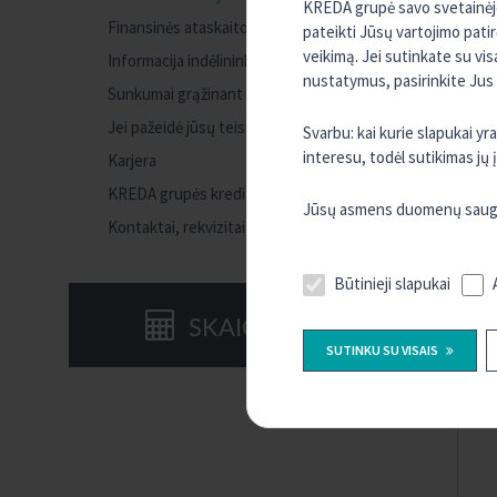
KREDA grupė savo svetainėje 
Finansinės ataskaitos
pateikti Jūsų vartojimo pati
veikimą. Jei sutinkate su vi
Informacija indėlininkui apie indėlių draudimą
nustatymus, pasirinkite Jus
Sunkumai grąžinant paskolą
Jei pažeidė jūsų teises
Svarbu: kai kurie slapukai y
interesu, todėl sutikimas jų
Karjera
KREDA grupės kredito unijos
Jūsų asmens duomenų saugum
Kontaktai, rekvizitai
Būtinieji slapukai
SKAIČIUOKLĖS
SUTINKU SU VISAIS