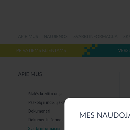
APIE MUS
NAUJIENOS
SVARBI INFORMACIJA
SK
PRIVATIEMS KLIENTAMS
VERS
APIE MUS
Šilalės kredito unija
Paskolų ir indėlių skaičiuoklės
Dokumentai
MES NAUDOJ
Dokumentų formos
Svarbi informacija