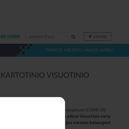
e.kreda
650 56888
TAPKITE KREDITO UNIJOS NARIU
KARTOTINIO VISUOTINIO
etuvos Respublikos teritorijoje dėl koronaviruso (COVID-19)
.,
informuojame, kad pakartotinis eilinis Visuotinis narių
alsavimas vykdomas tik kredito unijos nariams balsuojant