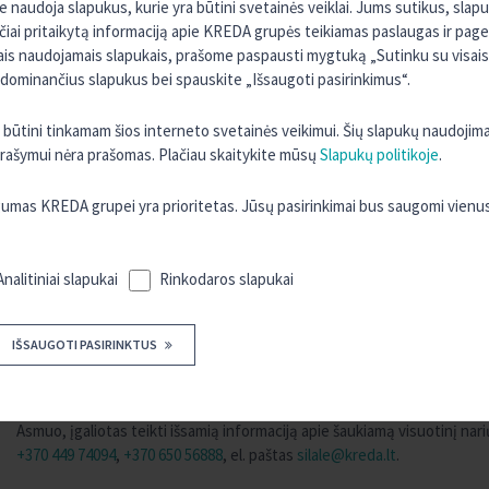
naudoja slapukus, kurie yra būtini svetainės veiklai. Jums sutikus, slap
rčiai pritaikytą informaciją apie KREDA grupės teikiamas paslaugas ir page
Kredito unijos nariai kviečiami balsuoti šiais būdais:
sais naudojamais slapukais, prašome paspausti mygtuką „Sutinku su visais“
 dominančius slapukus bei spauskite „Išsaugoti pasirinkimus“.
atsiųsti el. paštu
silale@kreda.lt
mobiliuoju parašu pasirašytą pr
susirinkimo dokumentus. Prašymo formą galite rasti
ČIA
. Susi
ra būtini tinkamam šios interneto svetainės veikimui. Šių slapukų naudojim
silale@kreda.lt
mobiliuoju parašu pasirašytą balsavimo biuletenį
 įrašymui nėra prašomas. Plačiau skaitykite mūsų
Slapukų politikoje
.
Neturint mobilaus parašo atvykti į kredito uniją jos darbo metu,
užpildyti bendrąjį balsavimo biuletenį;
as KREDA grupei yra prioritetas. Jūsų pasirinkimai bus saugomi vienu
Saugodami savo narių sveikatą prašome Jūsų esant galimybei balsuoti tik
į kredito uniją narius, kurie jaučia ligos simptomus (kosulys, sloga, kar
Analitiniai slapukai
Rinkodaros slapukai
sveikatos apsaugos ministerijos rekomendacijas yra priskirti rizikos g
lėtinių ligų).
IŠSAUGOTI PASIRINKTUS
Kredito unijos nariai apie Visuotinio narių susirinkimo priimtus spren
tvarka.
Asmuo, įgaliotas teikti išsamią informaciją apie šaukiamą visuotinį nari
+370 449 74094
,
+370 650 56888
, el. paštas
silale@kreda.lt
.