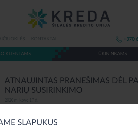
AIČIUOKLĖS
KONTAKTAI
+370 
LO KLIENTAMS
ŪKININKAMS
ATNAUJINTAS PRANEŠIMAS DĖL PA
NARIŲ SUSIRINKIMO
2020 m. kovo 17 d.
Reaguodami į 2020-03-14 LR Vyriausybės paskelbtą karantiną visoje Li
AME SLAPUKUS
plitimo prevencijos laikotarpiu nuo kovo 16 d. 00 val. iki kovo 30 d. 24 val
susirinkimas kovo 20 d. 15 val., gyvai nebus organizuojamas, b
iš anksto.