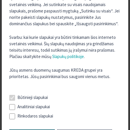
svetainės veikimą. Jei sutinkate su visais naudojamais
slapukais, prašome paspausti mygtuką „Sutinku su visais“. Jei
norite pakeisti slapukų nustatymus, pasirinkite Jus
dominančius slapukus bei spauskite „Išsaugoti pasirinkimus“.
Svarbu: kai kurie slapukai yra būtini tinkamam šios interneto
TURITE KLAUSIMŲ?
svetainės veikimui. Šių slapukų naudojimas yra grindžiamas
teisėtu interesu, todėl sutikimas jų įrašymui nėra prašomas.
SUSISIEKITE SU MUMIS
Plačiau skaitykite mūsų
Slapukų politikoje
.
KONTAKTAI
Jūsų asmens duomenų saugumas KREDA grupei yra
prioritetas. Jūsų pasirinkimai bus saugomi vienus metus.
Būtinieji slapukai
APIE MUS
Analitiniai slapukai
Rinkodaros slapukai
Šilalės kredito unija