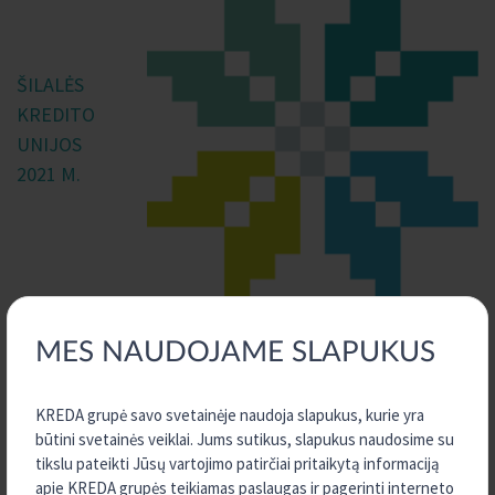
ŠILALĖS
KREDITO
UNIJOS
2021 M.
FINANSINIŲ ATASKAITŲ RINKINYS
MES NAUDOJAME SLAPUKUS
KREDA grupė savo svetainėje naudoja slapukus, kurie yra
būtini svetainės veiklai. Jums sutikus, slapukus naudosime su
tikslu pateikti Jūsų vartojimo patirčiai pritaikytą informaciją
apie KREDA grupės teikiamas paslaugas ir pagerinti interneto