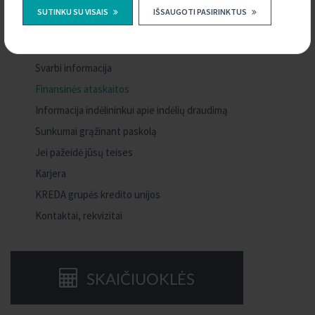
Paskolų ir indėlių skaičiuoklės
SUTINKU SU VISAIS
IŠSAUGOTI PASIRINKTUS
Dokumentai
Dokumentų formos
Svarbi informacija
Finansinės ataskaitos
Informacija indėlininkui apie indėlių draudimą
Sunkumai grąžinant paskolą
Jei pažeidė jūsų teises
Karjera
KREDA grupės kredito unijos
Kontaktai, rekvizitai
SKAIČIUOKLĖS