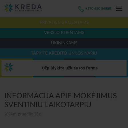
+370 650 56888
PRIVATIEMS KLIENTAMS
VERSLO KLIENTAMS
ŪKININKAMS
TAPKITE KREDITO UNIJOS NARIU
Užpildykite užklausos formą
INFORMACIJA APIE MOKĖJIMUS
ŠVENTINIU LAIKOTARPIU
2024 m. gruodžio 16 d.