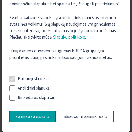
dominančius slapukus bei spauskite „Išsaugoti pasirinkimus“.
Ramių, jaukių Šv. Kalėdų!
Svarbu: kai kurie slapukai yra būtini tinkamam šios interneto
Jūsų Kreda
svetainės veikimui. Šių slapukų naudojimas yra grindžiamas
teisėtu interesu, todėl sutikimas jų įrašymui nėra prašomas.
Plačiau skaitykite mūsų
Slapukų politikoje
.
Jūsų asmens duomenų saugumas KREDA grupei yra
prioritetas. Jūsų pasirinkimai bus saugomi vienus metus.
APIE MUS
Šilalės kredito unija
Būtinieji slapukai
Paskolų ir indėlių skaičiuoklės
Analitiniai slapukai
Dokumentai
Rinkodaros slapukai
Dokumentų formos
Svarbi informacija
SUTINKU SU VISAIS
IŠSAUGOTI PASIRINKTUS
Finansinės ataskaitos
Informacija indėlininkui apie indėlių draudimą