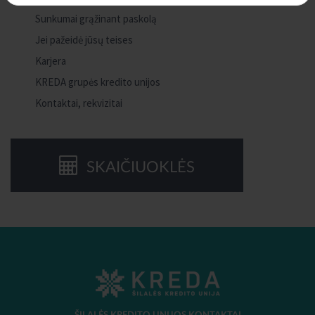
Sunkumai grąžinant paskolą
Jei pažeidė jūsų teises
Karjera
KREDA grupės kredito unijos
Kontaktai, rekvizitai
SKAIČIUOKLĖS