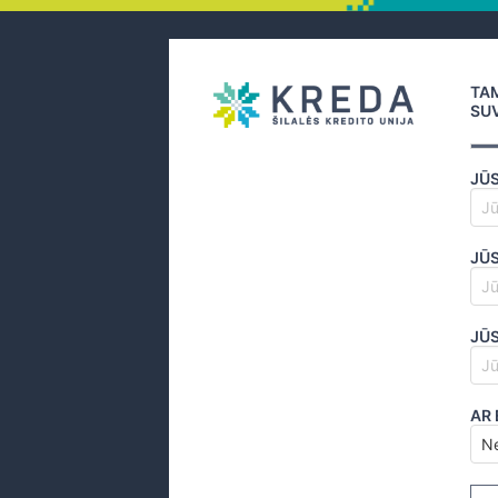
TAM
SU
JŪ
JŪS
JŪS
AR 